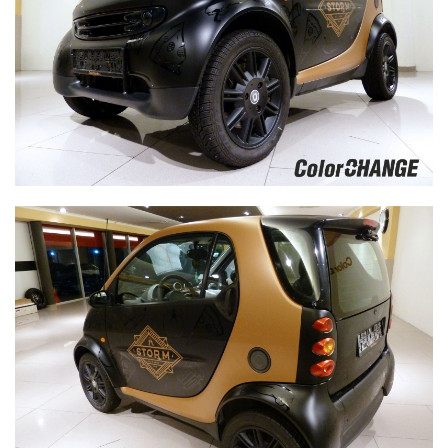
Smart - samolepky na auto - motívy jedál - čierná lesklá
fólia