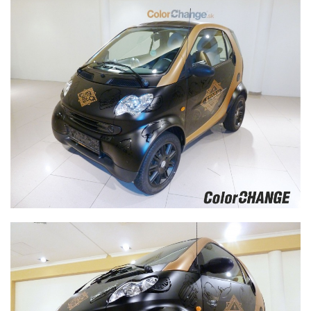
Smart - použitá wrap fólia čierná matná / zlatá matná /
čierná lesklá na motívy