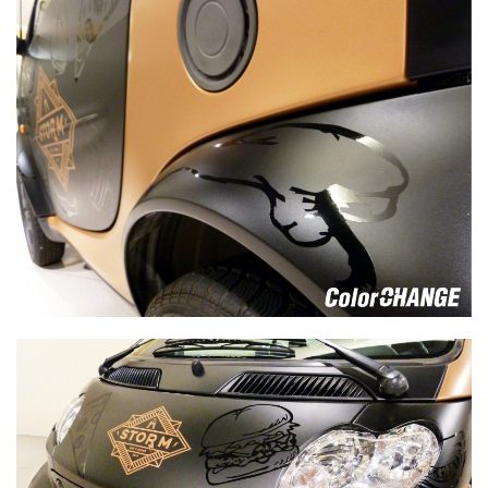
Smart - zadný blatník detail fólie čierná matná - motív
čierná lesklá fólia