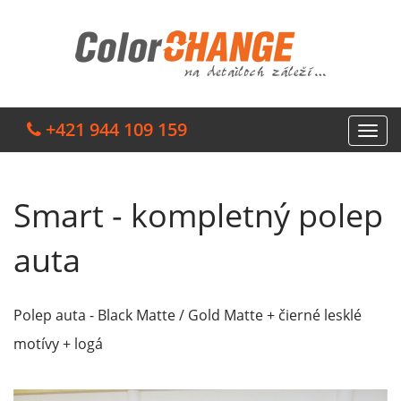
+421 944 109 159
Smart - kompletný polep
auta
Polep auta - Black Matte / Gold Matte + čierné lesklé
motívy + logá