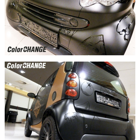
Smart - polep wrap fóliou čierná matná + zlatá matná -
motív jedál čierná lesklá