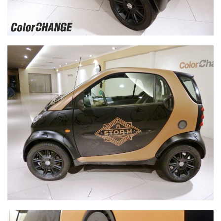
Smart - celopolep čierná matná fólia + zlatá matná fólia
- bok
Smart - wrap folio čierná matná + zlatá matná - 2D
reklamné grafika logo