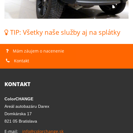
Smart - kompletná zmena farby wrap fóliou
TIP: Všetky naše služby aj na splátky
Mám záujem o nacenenie
Kontakt
KONTAKT
ColorCHANGE
Areál autobazáru Darex
Domkárska 17
821 05 Bratislava
E-mail:
info@colorchange.sk