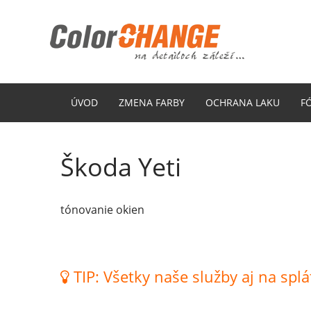
ÚVOD
ZMENA FARBY
OCHRANA LAKU
F
Škoda Yeti
tónovanie okien
TIP: Všetky naše služby aj na splá