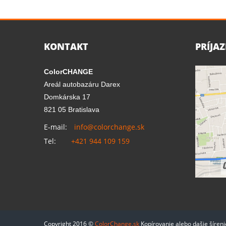
KONTAKT
PRÍJA
ColorCHANGE
Areál autobazáru Darex
Domkárska 17
821 05 Bratislava
E-mail:
info@colorchange.sk
Tel:
+421 944 109 159
Copyright 2016 ©
ColorChange.sk
Kopírovanie alebo dašie šíren