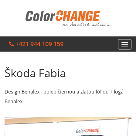
+421 944 109 159
Škoda Fabia
Design Benalex - polep čiernou a zlatou fóliou + logá
Benalex