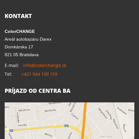
KONTAKT
ColorCHANGE
Areál autobazáru Darex
Domkárska 17
821 05 Bratislava
E-mail:
info@colorchange.sk
Tel:
+421 944 109 159
PRÍJAZD OD CENTRA BA