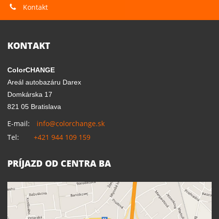
Kontakt
KONTAKT
ColorCHANGE
Areál autobazáru Darex
Domkárska 17
821 05 Bratislava
E-mail:
info@colorchange.sk
Tel:
+421 944 109 159
PRÍJAZD OD CENTRA BA