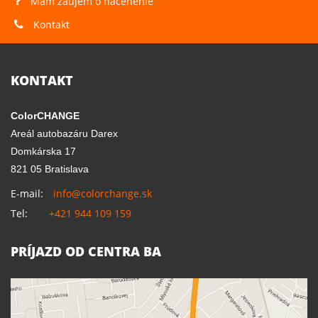
Mám záujem o nacenenie
Kontakt
KONTAKT
ColorCHANGE
Areál autobazáru Darex
Domkárska 17
821 05 Bratislava
E-mail:
info@colorchange.sk
Tel:
+421 944 109 159
PRÍJAZD OD CENTRA BA