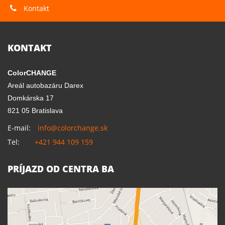
Kontakt
KONTAKT
ColorCHANGE
Areál autobazáru Darex
Domkárska 17
821 05 Bratislava
E-mail:
info@colorchange.sk
Tel:
+421 944 109 159
PRÍJAZD OD CENTRA BA