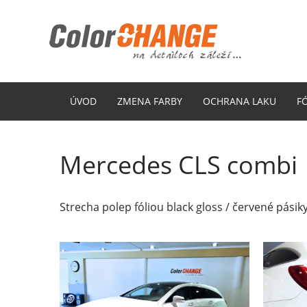
ÚVOD
ZMENA FARBY
OCHRANA LAKU
F
Mercedes CLS combi
Strecha polep fóliou black gloss / červené pásiky