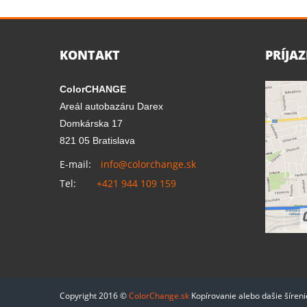
KONTAKT
PRÍJA
ColorCHANGE
Areál autobazáru Darex
Domkárska 17
821 05 Bratislava
E-mail:
info@colorchange.sk
Tel:
+421 944 109 159
Copyright 2016 ©
ColorChange.sk
Kopírovanie alebo dašie šíren