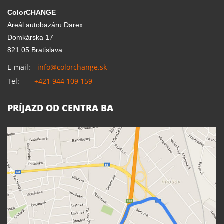
ColorCHANGE
Areál autobazáru Darex
Domkárska 17
821 05 Bratislava
E-mail:
info@colorchange.sk
Tel:
+421 944 109 159
PRÍJAZD OD CENTRA BA