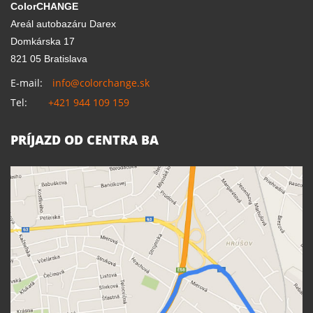
ColorCHANGE
Areál autobazáru Darex
Domkárska 17
821 05 Bratislava
E-mail:
info@colorchange.sk
Tel:
+421 944 109 159
PRÍJAZD OD CENTRA BA