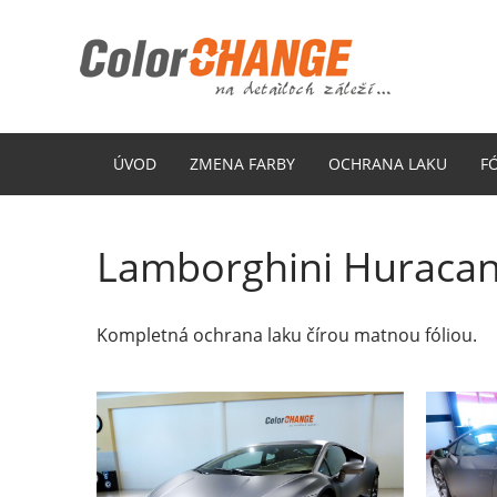
ÚVOD
ZMENA FARBY
OCHRANA LAKU
F
Lamborghini Huraca
Kompletná ochrana laku čírou matnou fóliou.