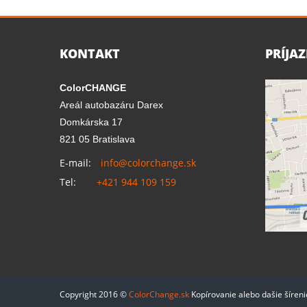
KONTAKT
PRÍJA
ColorCHANGE
Areál autobazáru Darex
Domkárska 17
821 05 Bratislava
E-mail:
info@colorchange.sk
Tel:
+421 944 109 159
Copyright 2016 ©
ColorChange.sk
Kopírovanie alebo dašie šíren