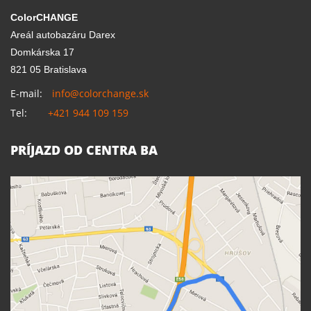
ColorCHANGE
Areál autobazáru Darex
Domkárska 17
821 05 Bratislava
E-mail:
info@colorchange.sk
Tel:
+421 944 109 159
PRÍJAZD OD CENTRA BA