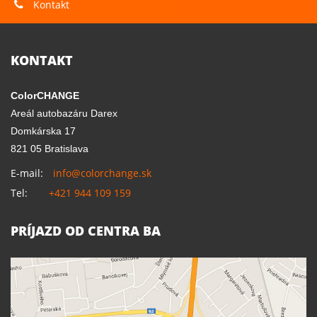
Kontakt
KONTAKT
ColorCHANGE
Areál autobazáru Darex
Domkárska 17
821 05 Bratislava
E-mail:
info@colorchange.sk
Tel:
+421 944 109 159
PRÍJAZD OD CENTRA BA