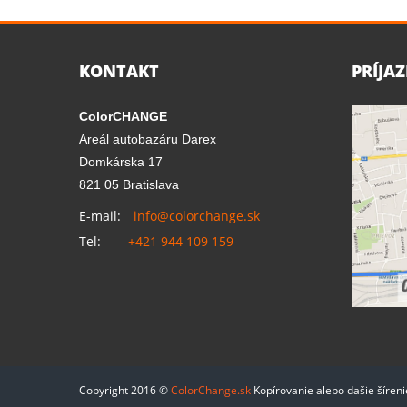
KONTAKT
PRÍJA
ColorCHANGE
Areál autobazáru Darex
Domkárska 17
821 05 Bratislava
E-mail:
info@colorchange.sk
Tel:
+421 944 109 159
Copyright 2016 ©
ColorChange.sk
Kopírovanie alebo dašie šíren