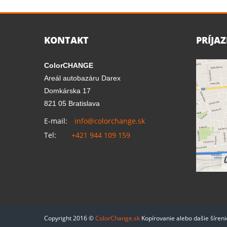
KONTAKT
PRÍJA
ColorCHANGE
Areál autobazáru Darex
Domkárska 17
821 05 Bratislava
E-mail:
info@colorchange.sk
Tel:
+421 944 109 159
Copyright 2016 ©
ColorChange.sk
Kopírovanie alebo dašie šíren