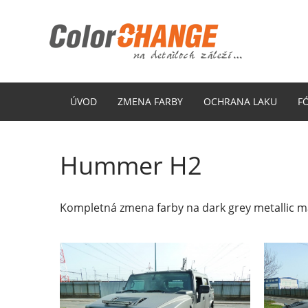
ÚVOD
ZMENA FARBY
OCHRANA LAKU
F
Hummer H2
Kompletná zmena farby na dark grey metallic m