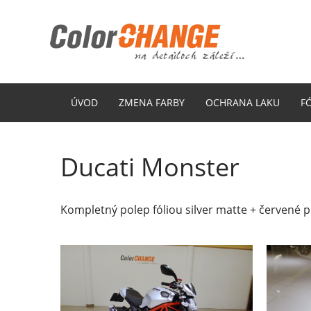
ÚVOD
ZMENA FARBY
OCHRANA LAKU
F
Ducati Monster
Kompletný polep fóliou silver matte + červené 