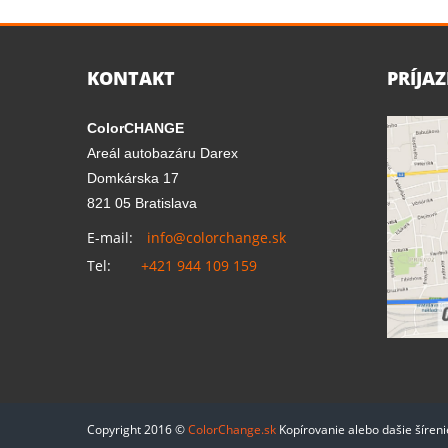
KONTAKT
PRÍJA
ColorCHANGE
Areál autobazáru Darex
Domkárska 17
821 05 Bratislava
E-mail:
info@colorchange.sk
Tel:
+421 944 109 159
Copyright 2016 ©
ColorChange.sk
Kopírovanie alebo dašie šíren