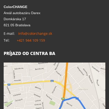
ColorCHANGE
Areál autobazáru Darex
Domkárska 17
821 05 Bratislava
E-mail:
info@colorchange.sk
Tel:
+421 944 109 159
PRÍJAZD OD CENTRA BA