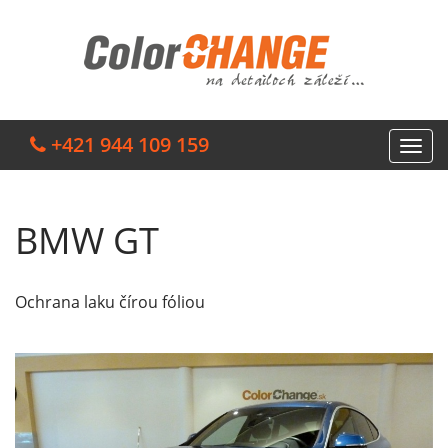
+421 944 109 159
BMW GT
Ochrana laku čírou fóliou