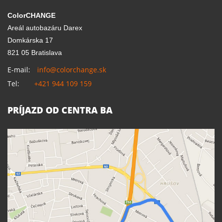
ColorCHANGE
Areál autobazáru Darex
Domkárska 17
821 05 Bratislava
E-mail:
info@colorchange.sk
Tel:
+421 944 109 159
PRÍJAZD OD CENTRA BA