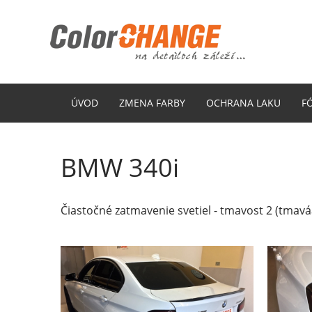
ÚVOD
ZMENA FARBY
OCHRANA LAKU
F
BMW 340i
Čiastočné zatmavenie svetiel - tmavost 2 (tmaváá