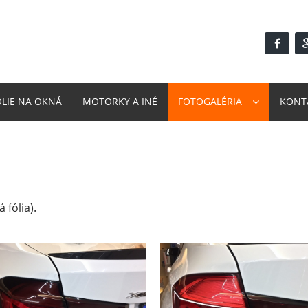
ÓLIE NA OKNÁ
MOTORKY A INÉ
FOTOGALÉRIA
KONT
 fólia).