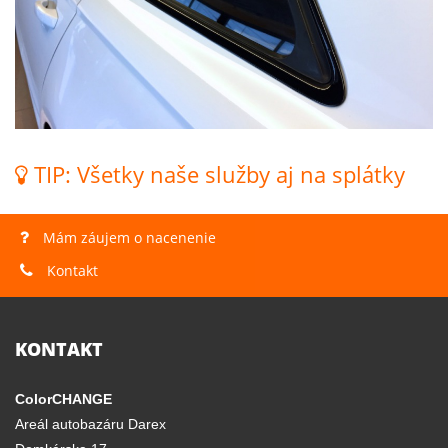
TIP: Všetky naše služby aj na splátky
Mám záujem o nacenenie
Kontakt
KONTAKT
ColorCHANGE
Areál autobazáru Darex