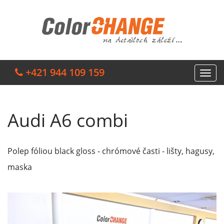
+421 944 109 159
Audi A6 combi
Polep fóliou black gloss - chrómové časti - lišty, hagusy,
maska